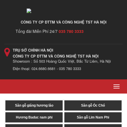
CÔNG TY CP ĐTTM VÀ CÔNG NGHỆ TST HÀ NỘI
Tổng đài Miễn Phí 24/7
035 780 3333
TRỤ SỞ CHÍNH HÀ NỘI
CÔNG TY CP ĐTTM VÀ CÔNG NGHỆ TST HÀ NỘI
Showroom : Số 503 Hoàng Quốc Việt, Bắc Từ Liêm, Hà Nội
Điện thoại: 024.6680.6681 - 035 780 3333
Toggl
navig
Sàn gỗ giáng hương lào
Sàn gỗ Óc Chó
Hương Baduc nam phi
Sàn gỗ Lim Nam Phi