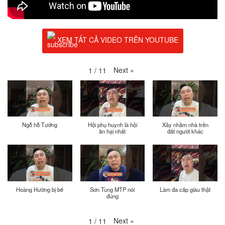
XEM TẤT CẢ VIDEO TRÊN YOUTUBE
Next
»
1
/
11
Ngỗ hỗ Tướng
Hội phụ huynh là hội
Xây nhầm nhà trên
ăn hại nhất
đất người khác
Hoàng Hường bị bế
Sơn Tùng MTP nói
Làm đa cấp giàu thật
đúng
Next
»
1
/
11