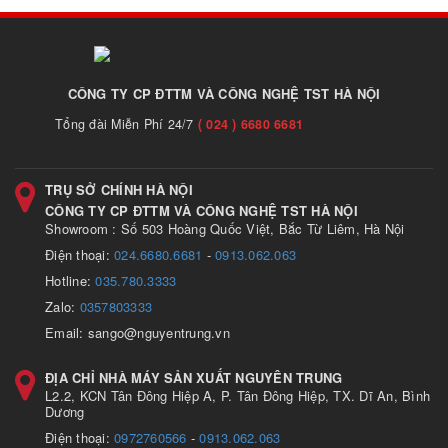
CÔNG TY CP ĐTTM VÀ CÔNG NGHỆ TST HÀ NỘI
Tổng đài Miễn Phí 24/7
( 024 ) 6680 6681
TRỤ SỞ CHÍNH HÀ NỘI
CÔNG TY CP ĐTTM VÀ CÔNG NGHỆ TST HÀ NỘI
Showroom : Số 503 Hoàng Quốc Việt, Bắc Từ Liêm, Hà Nội
Điện thoại:
024.6680.6681
-
0913.062.063
Hotline:
035.780.3333
Zalo:
0357803333
Email: sango@nguyentrung.vn
ĐỊA CHỈ NHÀ MÁY SẢN XUẤT NGUYÊN TRUNG
L2.2, KCN Tân Đông Hiệp A, P. Tân Đông Hiệp, TX. Dĩ An, Bình
Dương
Điện thoại:
0972760566
-
0913.062.063