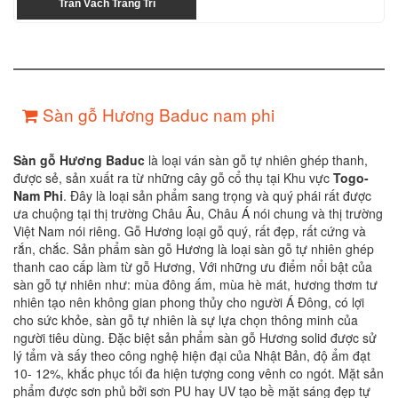
Trần Vách Trang Trí
Sàn gỗ Hương Baduc nam phi
Sàn gỗ Hương
Baduc
là loại ván sàn gỗ tự nhiên ghép thanh,
được sẻ, sản xuất ra từ những cây gỗ cổ thụ tại Khu vực
Togo-
Nam Phi
. Đây là loại sản phẩm sang trọng và quý phái rất được
ưa chuộng tại thị trường Châu Âu, Châu Á nói chung và thị trường
Việt Nam nói riêng. Gỗ Hương loại gỗ quý, rất đẹp, rất cứng và
rắn, chắc. Sản phẩm sàn gỗ Hương là loại sàn gỗ tự nhiên ghép
thanh cao cấp làm từ gỗ Hương, Với những ưu điểm nổi bật của
sàn gỗ tự nhiên như: mùa đông ấm, mùa hè mát, hương thơm tư
nhiên tạo nên không gian phong thủy cho người Á Đông, có lợi
cho sức khỏe, sàn gỗ tự nhiên là sự lựa chọn thông minh của
người tiêu dùng. Đặc biệt sản phẩm sàn gỗ Hương solid được sử
lý tẩm và sấy theo công nghệ hiện đại của Nhật Bản, độ ẩm đạt
10- 12%, khắc phục tối đa hiện tượng cong vênh co ngót. Mặt sản
phẩm được sơn phủ bởi sơn PU hay UV tạo bề mặt sáng đẹp tự