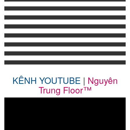
SÀN GỖ HƯƠNG NAM PHI 18 X 120 X 900
SÀN GỖ HƯƠNG NAM PHI 18 X 120 X 750
SÀN GỖ HƯƠNG BADUC NAM PHI 15 X 90 X 750
SÀN GỖ HƯƠNG BADUC NAM PHI 15 X 90 X 900
SÀN GỖ HƯƠNG BADUC NAM PHI 18 X 120 X 750
SÀN HƯƠNG BADUC NAM PHI 18 X 120 X 900
SÀN HƯƠNG BADUC NAM PHI 1200*120*18 MM
KÊNH YOUTUBE
|
Nguyên
Trung Floor™