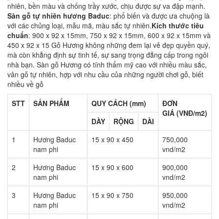
nhiên, bền màu và chống trầy xước, chịu được sự va đập mạnh.
Sàn gỗ tự nhiên hương
Baduc
: phổ biến và được ưa chuộng là
với các chủng loại, mẫu mã, màu sắc tự nhiên.
Kích thước tiêu
chuẩn
: 900 x 92 x 15mm, 750 x 92 x 15mm, 600 x 92 x 15mm và
450 x 92 x 15 Gỗ Hương không những đem lại vẻ đẹp quyền quý,
mà còn khẳng định sự tinh tế, sự sang trọng đẳng cấp trong ngôi
nhà bạn. Sàn gỗ Hương có tính thẩm mỹ cao với nhiều màu sắc,
vân gỗ tự nhiên, hợp với nhu cầu của những người chơi gỗ, biết
nhiều về gỗ
STT
SẢN PHẨM
QUY CÁCH (mm)
ĐƠN
GIÁ (VNĐ/m2)
DÀY
RỘNG
DÀI
1
Hương Baduc
15 x 90 x 450
750,000
nam phi
vnd/m2
2
Hương Baduc
15 x 90 x 600
900,000
nam phi
vnd/m2
3
Hương Baduc
15 x 90 x 750
950,000
nam phi
vnd/m2