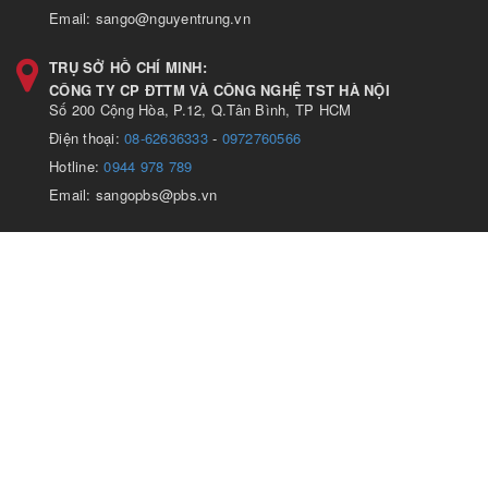
Email: sango@nguyentrung.vn
TRỤ SỞ HỒ CHÍ MINH:
CÔNG TY CP ĐTTM VÀ CÔNG NGHỆ TST HÀ NỘI
Số 200 Cộng Hòa, P.12, Q.Tân Bình, TP HCM
Điện thoại:
08-62636333
-
0972760566
Hotline:
0944 978 789
Email: sangopbs@pbs.vn