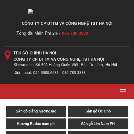
CÔNG TY CP ĐTTM VÀ CÔNG NGHỆ TST HÀ NỘI
Tổng đài Miễn Phí 24/7
035 780 3333
TRỤ SỞ CHÍNH HÀ NỘI
CÔNG TY CP ĐTTM VÀ CÔNG NGHỆ TST HÀ NỘI
Showroom : Số 503 Hoàng Quốc Việt, Bắc Từ Liêm, Hà Nội
Điện thoại: 024.6680.6681 - 035 780 3333
Toggl
navig
Sàn gỗ giáng hương lào
Sàn gỗ Óc Chó
Hương Baduc nam phi
Sàn gỗ Lim Nam Phi