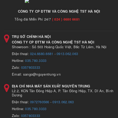
CÔNG TY CP ĐTTM VÀ CÔNG NGHỆ TST HÀ NỘI
Tổng đài Miễn Phí 24/7
( 024 ) 6680 6681
TRỤ SỞ CHÍNH HÀ NỘI
CÔNG TY CP ĐTTM VÀ CÔNG NGHỆ TST HÀ NỘI
Showroom : Số 503 Hoàng Quốc Việt, Bắc Từ Liêm, Hà Nội
Điện thoại:
024.6680.6681
-
0913.062.063
Hotline:
035.780.3333
Zalo:
0357803333
Email: sango@nguyentrung.vn
ĐỊA CHỈ NHÀ MÁY SẢN XUẤT NGUYÊN TRUNG
L2.2, KCN Tân Đông Hiệp A, P. Tân Đông Hiệp, TX. Dĩ An, Bình
Dương
Điện thoại:
0972760566
-
0913.062.063
Hotline:
035.780.3333
Zalo:
0357803333