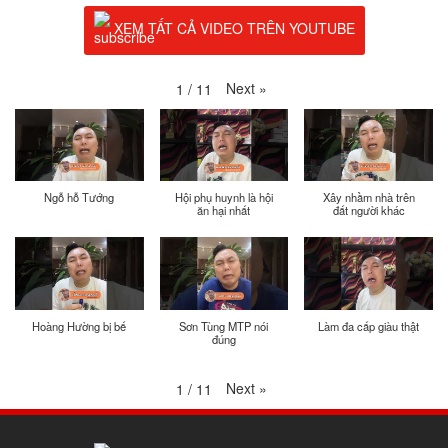
XEM TẤT CẢ VIDEO TRÊN YOUTUBE
Next
»
1
/
11
Ngỗ hỗ Tướng
Hội phụ huynh là hội
Xây nhầm nhà trên
ăn hại nhất
đất người khác
Hoàng Hường bị bế
Sơn Tùng MTP nói
Làm đa cấp giàu thật
đúng
Next
»
1
/
11