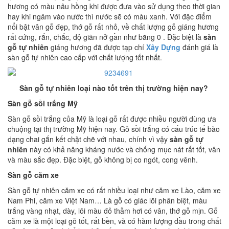
hương có màu nâu hồng khi được đưa vào sử dụng theo thời gian
hay khi ngâm vào nước thì nước sẽ có màu xanh. Với đặc điểm
nổi bật vân gỗ đẹp, thớ gỗ rất nhỏ, về chất lượng gỗ giáng hương
rất cứng, rắn, chắc, độ giãn nở gần như bằng 0 . Đặc biệt là
sàn
gỗ tự nhiên
giáng hương đã được tạp chí
Xây Dựng
đánh giá là
sàn gỗ tự nhiên cao cấp với chất lượng tốt nhất.
Sàn gỗ tự nhiên loại nào tốt trên thị trường hiện nay?
Sàn gỗ sồi trắng Mỹ
Sàn gỗ sồi trắng của Mỹ là loại gỗ rất được nhiều người dùng ưa
chuộng tại thị trường Mỹ hiện nay. Gỗ sồi trắng có cấu trúc tế bào
dạng chai gắn kết chặt chẽ với nhau, chính vì vậy
sàn gỗ tự
nhiên
này có khả năng kháng nước và chống mục nát rất tốt, vân
và màu sắc đẹp. Đặc biệt, gỗ không bị co ngót, cong vênh.
Sàn gỗ căm xe
Sàn gỗ tự nhiên căm xe có rất nhiều loại như căm xe Lào, căm xe
Nam Phi, căm xe Việt Nam… Là gỗ có giác lõi phân biệt, màu
trắng vàng nhạt, dày, lõi màu đỏ thẫm hơi có vân, thớ gỗ mịn. Gỗ
căm xe là một loại gỗ tốt, rất bền, và có hàm lượng dầu trong chất