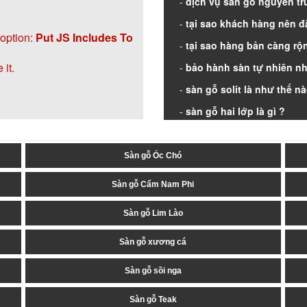
dịch vụ sàn gỗ nguyên tr
tại sao khách hàng nên đ
 option:
Put JS Includes To
tại sao hàng bản càng rộn
it.
bảo hành sàn tự nhiên nh
sàn gỗ solit là như thế n
sàn gỗ hai lớp là gì ?
sàn gỗ fj và fjl là gì
Sàn gỗ Óc Chó
Sàn gỗ Cẩm Nam Phi
Sàn gỗ Lim Lào
Sàn gỗ xương cá
Sàn gỗ sồi nga
Sàn gỗ Teak