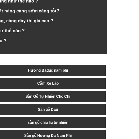
ung như thế nào ?
ặt hàng càng sớm càng tốt?
g, càng dày thì giá cao ?
ư thế nào ?
ào ?
Hương Baduc nam phi
Căm Xe Lào
Sàn Gỗ Tự Nhiên Chò Chỉ
Sàn gỗ Dầu
sàn gỗ chiu liu tự nhiên
Sàn gỗ Hương Đá Nam Phi