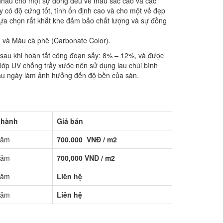
 nhau cho một sự đồng đều về màu sắc cao và các
 có độ cứng tốt, tính ổn định cao và cho một vẻ đẹp
 lựa chọn rất khắt khe đảm bảo chất lượng và sự đồng
) và Màu cà phê (Carbonate Color).
 sau khi hoàn tất công đoạn sấy: 8% – 12%, và được
lớp UV chống trầy xước nên sử dụng lau chùi bình
âu ngày làm ảnh hưởng đến độ bền của sàn.
 hành
Giá bán
Năm
700.000 VNĐ / m2
Năm
700,000 VNĐ / m2
Năm
Liên hệ
Năm
Liên hệ