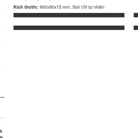
Kích thước
: 900x90x15 mm. Sơn UV tự nhiên
SÀN TRE TỰ NHIÊN ÉP NGANG
SÀN TRE ÉP NGANG BẮN MÀU
h
ận