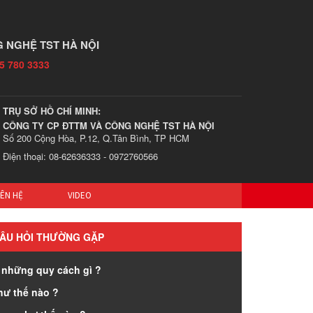
 NGHỆ TST HÀ NỘI
5 780 3333
TRỤ SỞ HỒ CHÍ MINH:
CÔNG TY CP ĐTTM VÀ CÔNG NGHỆ TST HÀ NỘI
Số 200 Cộng Hòa, P.12, Q.Tân Bình, TP HCM
Điện thoại: 08-62636333 - 0972760566
IÊN HỆ
VIDEO
ÂU HỎI THƯỜNG GẶP
 những quy cách gì ?
hư thế nào ?