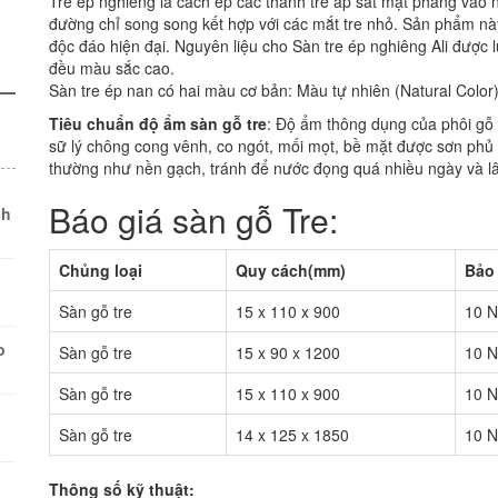
Tre ép nghiêng là cách ép các thanh tre áp sát mặt phẳng vào
đường chỉ song song kết hợp với các mắt tre nhỏ. Sản phẩm này
độc đáo hiện đại. Nguyên liệu cho Sàn tre ép nghiêng Ali được
đều màu sắc cao.
Sàn tre ép nan có hai màu cơ bản: Màu tự nhiên (Natural Color
Tiêu chuẩn độ ẩm sàn gỗ tre
: Độ ẩm thông dụng của phôi gỗ
sữ lý chông cong vênh, co ngót, mối mọt, bề mặt được sơn phủ 
thường như nền gạch, tránh để nước đọng quá nhiều ngày và l
Báo giá sàn gỗ Tre:
ch
Chủng loại
Quy cách(mm)
Bảo
Sàn gỗ tre
15 x 110 x 900
10 
o
Sàn gỗ tre
15 x 90 x 1200
10 
Sàn gỗ tre
15 x 110 x 900
10 
Sàn gỗ tre
14 x 125 x 1850
10 
Thông số kỹ thuật: