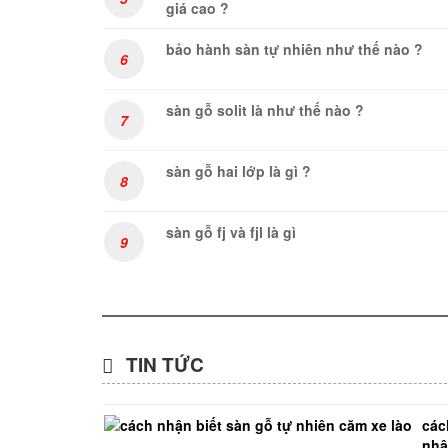
giá cao ?
bảo hành sàn tự nhiên như thế nào ?
6
sàn gỗ solit là như thế nào ?
7
sàn gỗ hai lớp là gì ?
8
sàn gỗ fj và fjl là gì
9
TIN TỨC
các
nh