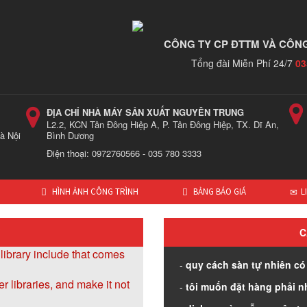
CÔNG TY CP ĐTTM VÀ CÔNG
Tổng đài Miễn Phí 24/7
03
ĐỊA CHỈ NHÀ MÁY SẢN XUẤT NGUYÊN TRUNG
L2.2, KCN Tân Đông Hiệp A, P. Tân Đông Hiệp, TX. Dĩ An,
à Nội
Bình Dương
Điện thoại: 0972760566 - 035 780 3333
HÌNH ẢNH CÔNG TRÌNH
BẢNG BÁO GIÁ
L
C
library include that comes
quy cách sàn tự nhiên có
r libraries, and make it not
tôi muốn đặt hàng phải n