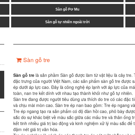
Sàn gỗ Pơ Mu
Sàn gỗ tự nhiên ngoài trời
Sàn gỗ tre
Sàn gỗ tre
là sản phầm Sàn gỗ được làm từ vật liệu là cây tre. 
đặc trưng của người Việt Nam, các sản phẩm sàn gỗ tre được s
ép dưới áp lực cao. Đây là công nghệ ép lạnh với áp lực của m
toàn, nan tre kết dính với nhau tạo thành khối như gỗ tự nhiên.
Sàn tre đang được người tiêu dùng ưa thích do tre có các đặc tín
và chịu mài mòn cao. Sàn tre ép nan bao gồm: Tre ép ngang và
Tre ép ngang tạo ra sản phẩm có độ đàn hồi cao, phô bày được 
sắc do sự khác biệt về màu sắc giữa các mấu tre và thân ống t
kết tinh nhiều giá trị lao động và kinh nghiệm xử lý màu sắc để
đậm nét giá trị văn hóa.