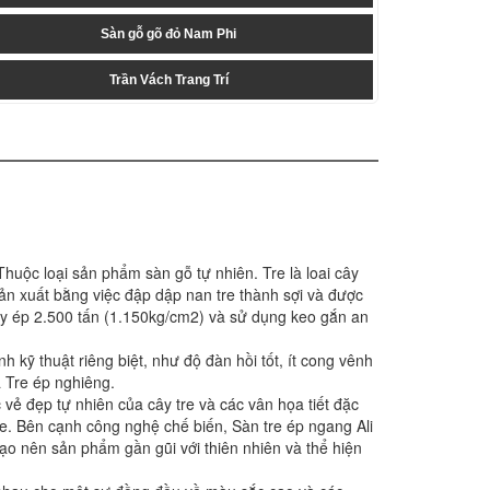
Sàn gỗ gõ đỏ Nam Phi
Trần Vách Trang Trí
Thuộc loại sản phẩm sàn gỗ tự nhiên. Tre là loai cây
ản xuất bằng việc đập dập nan tre thành sợi và được
áy ép 2.500 tấn (1.150kg/cm2) và sử dụng keo gắn an
h kỹ thuật riêng biệt, như độ đàn hồi tốt, ít cong vênh
 Tre ép nghiêng.
vẻ đẹp tự nhiên của cây tre và các vân họa tiết đặc
re. Bên cạnh công nghệ chế biến, Sàn tre ép ngang Ali
 tạo nên sản phẩm gần gũi với thiên nhiên và thể hiện