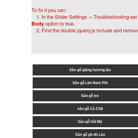
To fix it you can:
1. In the Slider Settings -> Troubleshooting set
Body
option to true.
2. Find the double jquery.js include and remove 
Sàn gỗ giáng hương lào
Sàn gỗ Lim Nam Phi
Sàn gỗ tre
sàn gỗ Cà Chít
Sàn gỗ Sồi Mỹ
Sàn gỗ gõ đỏ Lào