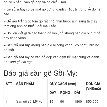
nguyên bản , vân gỗ đẹp và có chiều sâu
–
Gỗ sồi trắng
có bề mặt gỗ cứng, đanh chắc , tỷ trọng về độ nén
cao
–
Gỗ sồi trắng
có tom gỗ rất nhỏ nhìn trước ánh sáng ta thấy
tom óng ánh có nhiều dải màu sắc
– Độ liên kiết giữa các thanh gỗ lớn , gỗ không bao giờ bị nứt nẻ
hay cong vênh
–
Sàn gỗ sồi mỹ
không bao giờ bị cong vênh , co ngót , nứt nẻ
bề mặt
–
Sàn gỗ sồi mỹ
có vân gỗ đẹp vân dạm bề mặt cúng và đanh
hơn
sàn gỗ sồi nga
Báo giá sàn gỗ Sồi Mỹ:
STT
SẢN PHẨM
QUY CÁCH (mm)
ĐƠN GIÁ
(VNĐ/m2)
DÀY
RỘNG
DÀI
1
Sàn gỗ sồi Mỹ FJ
15
90
1800
850,000