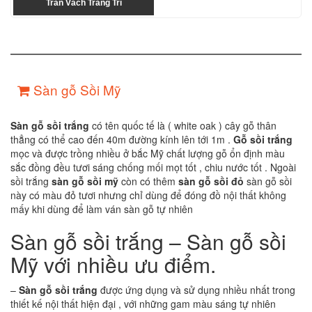
Trần Vách Trang Trí
Sàn gỗ Sồi Mỹ
Sàn gỗ sồi trắng
có tên quốc tế là ( white oak ) cây gỗ thân
thẳng có thể cao đến 40m đường kính lên tới 1m .
Gỗ sồi trắng
mọc và được trồng nhiều ở bắc Mỹ chất lượng gỗ ổn định màu
sắc đồng đều tươi sáng chống mối mọt tốt , chiu nước tốt . Ngoài
sồi trắng
sàn gỗ sồi mỹ
còn có thêm
sàn gỗ sồi đỏ
sàn gỗ sồi
này có màu đỏ tươi nhưng chỉ dùng để đóng đồ nội thất không
mấy khi dùng để làm ván sàn gỗ tự nhiên
Sàn gỗ sồi trắng – Sàn gỗ sồi
Mỹ với nhiều ưu điểm.
–
Sàn gỗ sồi trắng
được ứng dụng và sử dụng nhiều nhất trong
thiết kế nội thất hiện đại , với những gam màu sáng tự nhiên