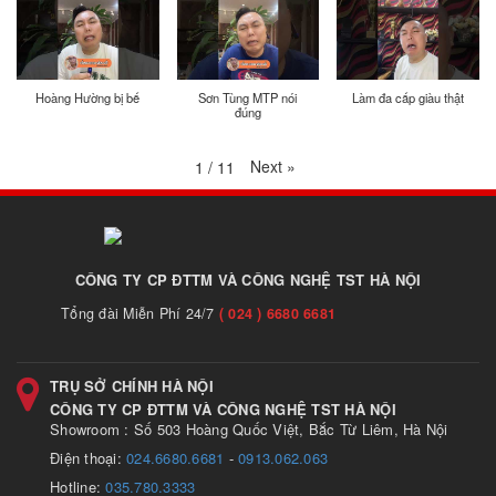
Hoàng Hường bị bế
Sơn Tùng MTP nói
Làm đa cấp giàu thật
đúng
Next
»
1
/
11
CÔNG TY CP ĐTTM VÀ CÔNG NGHỆ TST HÀ NỘI
Tổng đài Miễn Phí 24/7
( 024 ) 6680 6681
TRỤ SỞ CHÍNH HÀ NỘI
CÔNG TY CP ĐTTM VÀ CÔNG NGHỆ TST HÀ NỘI
Showroom : Số 503 Hoàng Quốc Việt, Bắc Từ Liêm, Hà Nội
Điện thoại:
024.6680.6681
-
0913.062.063
Hotline:
035.780.3333