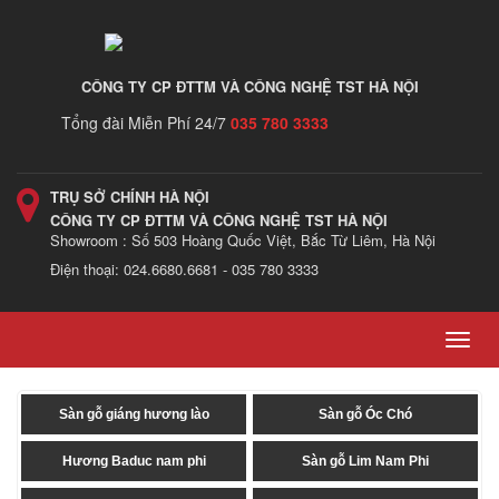
CÔNG TY CP ĐTTM VÀ CÔNG NGHỆ TST HÀ NỘI
Tổng đài Miễn Phí 24/7
035 780 3333
TRỤ SỞ CHÍNH HÀ NỘI
CÔNG TY CP ĐTTM VÀ CÔNG NGHỆ TST HÀ NỘI
Showroom : Số 503 Hoàng Quốc Việt, Bắc Từ Liêm, Hà Nội
Điện thoại: 024.6680.6681 - 035 780 3333
Toggl
navig
Sàn gỗ giáng hương lào
Sàn gỗ Óc Chó
Hương Baduc nam phi
Sàn gỗ Lim Nam Phi