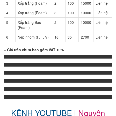
3
Xốp trắng (Foam)
2
100
15000
Liên hệ
4
Xốp trắng (Foam)
3
100
10000
Liên hệ
5
Xốp tráng Bạc
2
100
10000
Liên hệ
(Foam)
6
Nẹp nhôm (F, T, V)
16
35
2700
Liên hệ
–
Giá trên chưa bao gồm VAT 10%
SÀN GỖ SỒI MỸ FJ 15*90*1820
SÀN GỖ SỒI MỸ SOLID 15*90*900
SÀN GỖ SỒI MỸ SOLID 15*90*600
SÀN GỖ SỒI MỸ FJ 15*90*450
SÀN GỖ SỒI MỸ SOLID 15*90*750
SÀN GỖ SỒI MỸ FJ 15*90*1800
KÊNH YOUTUBE
|
Nguyên