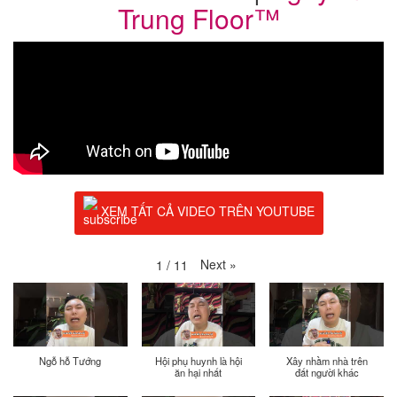
Trung Floor™
XEM TẤT CẢ VIDEO TRÊN YOUTUBE
Next
»
1
/
11
Ngỗ hỗ Tướng
Hội phụ huynh là hội
Xây nhầm nhà trên
ăn hại nhất
đất người khác