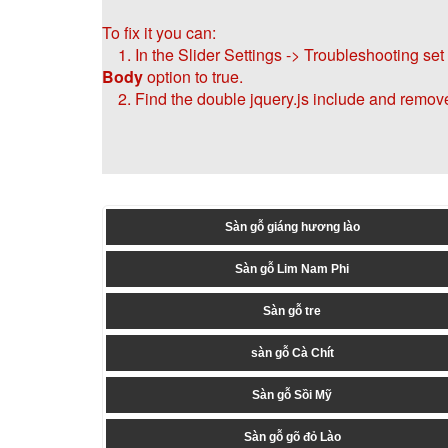
To fix it you can:
1. In the Slider Settings -> Troubleshooting set
Body
option to true.
2. Find the double jquery.js include and remove 
Sàn gỗ giáng hương lào
Sàn gỗ Lim Nam Phi
Sàn gỗ tre
sàn gỗ Cà Chít
Sàn gỗ Sồi Mỹ
Sàn gỗ gõ đỏ Lào