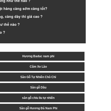
ung như thế nào ?
ặt hàng càng sớm càng tốt?
g, càng dày thì giá cao ?
ư thế nào ?
ào ?
Hương Baduc nam phi
Căm Xe Lào
Sàn Gỗ Tự Nhiên Chò Chỉ
Sàn gỗ Dầu
sàn gỗ chiu liu tự nhiên
Sàn gỗ Hương Đá Nam Phi