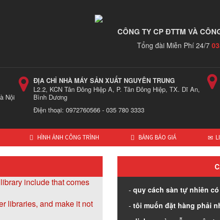
CÔNG TY CP ĐTTM VÀ CÔNG
Tổng đài Miễn Phí 24/7
03
ĐỊA CHỈ NHÀ MÁY SẢN XUẤT NGUYÊN TRUNG
L2.2, KCN Tân Đông Hiệp A, P. Tân Đông Hiệp, TX. Dĩ An,
à Nội
Bình Dương
Điện thoại: 0972760566 - 035 780 3333
HÌNH ẢNH CÔNG TRÌNH
BẢNG BÁO GIÁ
L
C
library include that comes
quy cách sàn tự nhiên có
r libraries, and make it not
tôi muốn đặt hàng phải n