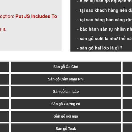
dịch vụ sàn gỗ nguyên tr
tại sao khách hàng nên đ
 option:
Put JS Includes To
tại sao hàng bản càng rộn
it.
bảo hành sàn tự nhiên nh
sàn gỗ solit là như thế n
sàn gỗ hai lớp là gì ?
sàn gỗ fj và fjl là gì
Sàn gỗ Óc Chó
Sàn gỗ Cẩm Nam Phi
Sàn gỗ Lim Lào
Sàn gỗ xương cá
Sàn gỗ sồi nga
Sàn gỗ Teak