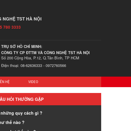
 NGHỆ TST HÀ NỘI
5 780 3333
TRỤ SỞ HỒ CHÍ MINH:
CÔNG TY CP ĐTTM VÀ CÔNG NGHỆ TST HÀ NỘI
Số 200 Cộng Hòa, P.12, Q.Tân Bình, TP HCM
Điện thoại: 08-62636333 - 0972760566
IÊN HỆ
VIDEO
ÂU HỎI THƯỜNG GẶP
 những quy cách gì ?
hư thế nào ?