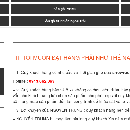
Sàn gỗ Pơ Mu
Sàn gỗ tự nhiên ngoài trời
TÔI MUỐN ĐẶT HÀNG PHẢI NHƯ THẾ NÀ
– 1. Quý khách hàng có nhu cầu và thời gian ghé qua
showroom
Hotline :
0913.062.063
– 2. Quý khách hàng bận và ở xa không có điều kiện đi lại, hãy 
vấn cho khách hàng lựa chọn sản phẩm cho phù hợp với quý kh
sẽ mang mẫu sản phẩm đến tận công trình để khảo sát và tư vấ
– 3. Lời khuyên của NGUYÊN TRUNG : quý khách hàng nên đến
– NGUYÊN TRUNG hi vọng làm hài long quý khách.Xin cảm ơn!