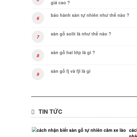
giá cao ?
bảo hành sàn tự nhiên như thế nào ?
6
sàn gỗ solit là như thế nào ?
7
sàn gỗ hai lớp là gì ?
8
sàn gỗ fj và fjl là gì
9
TIN TỨC
các
nh