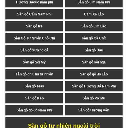
Hương Baduc nam phi
Sàn gỗ Lim Nam Phi
Sàn gỗ Cẩm Nam Phi
Căm Xe Lào
Sàn gỗ tre
Sàn gỗ Lim Lào
Sàn Gỗ Tự Nhiên Chò Chỉ
sàn gỗ Cà Chít
Sàn gỗ xương cá
Sàn gỗ Dầu
Sàn gỗ Sồi Mỹ
Sàn gỗ sồi nga
sàn gỗ chiu liu tự nhiên
Sàn gỗ gõ đỏ Lào
Sàn gỗ Teak
Sàn gỗ Hương Đá Nam Phi
Sàn gỗ Keo
Sàn gỗ Pơ Mu
Sàn gỗ gõ đỏ Nam Phi
Sàn gỗ Hương Vân
Sàn gỗ tự nhiên ngoài trời