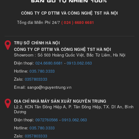
CÔNG TY CP ĐTTM VÀ CÔNG NGHỆ TST HÀ NỘI
Tổng đài Miễn Phí 24/7
( 024 ) 6680 6681
TRỤ SỞ CHÍNH HÀ NỘI
CÔNG TY CP ĐTTM VÀ CÔNG NGHỆ TST HÀ NỘI
Showroom : Số 503 Hoàng Quốc Việt, Bắc Từ Liêm, Hà Nội
Điện thoại:
024.6680.6681
-
0913.062.063
Hotline:
035.780.3333
Zalo:
0357803333
Email: sango@nguyentrung.vn
ĐỊA CHỈ NHÀ MÁY SẢN XUẤT NGUYÊN TRUNG
L2.2, KCN Tân Đông Hiệp A, P. Tân Đông Hiệp, TX. Dĩ An, Bình
Dương
Điện thoại:
0972760566
-
0913.062.063
Hotline:
035.780.3333
Zalo:
0357803333