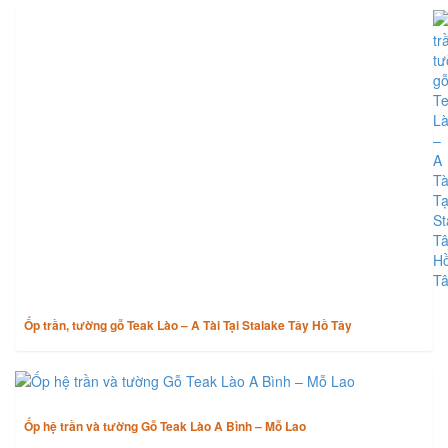
TIN CÙNG CHUYÊN MỤC
Ốp trần, tường gỗ Teak Lào – A Tài Tại Stalake Tây Hồ Tây
Ốp hệ trần và tường Gỗ Teak Lào A Bình – Mỗ Lao