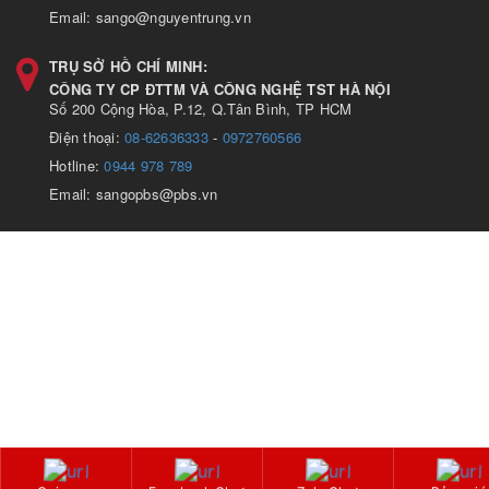
Email: sango@nguyentrung.vn
TRỤ SỞ HỒ CHÍ MINH:
CÔNG TY CP ĐTTM VÀ CÔNG NGHỆ TST HÀ NỘI
Số 200 Cộng Hòa, P.12, Q.Tân Bình, TP HCM
Điện thoại:
08-62636333
-
0972760566
Hotline:
0944 978 789
Email: sangopbs@pbs.vn
Y/C