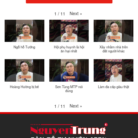
Next
»
1
/
11
Ngỗ hỗ Tướng
Hội phụ huynh là hội
Xây nhầm nhà trên
ăn hại nhất
đất người khác
Hoàng Hường bị bế
Sơn Tùng MTP nói
Làm đa cấp giàu thật
đúng
Next
»
1
/
11