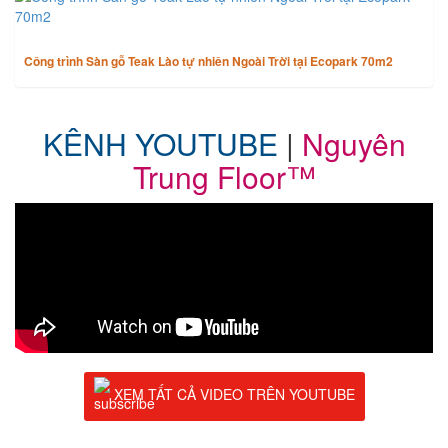
Công trình Sàn gỗ Teak Lào tự nhiên Ngoài Trời tại Ecopark 70m2
KÊNH YOUTUBE
|
Nguyên
Trung Floor™
XEM TẤT CẢ VIDEO TRÊN YOUTUBE