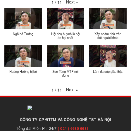
Next
»
1
/
11
Ngỗ hỗ Tướng
Hội phụ huynh là hội
Xây nhầm nhà trên
ăn hại nhất
đất người khác
Hoàng Hường bị bế
Sơn Tùng MTP nói
Làm đa cấp giàu thật
đúng
Next
»
1
/
11
CÔNG TY CP ĐTTM VÀ CÔNG NGHỆ TST HÀ NỘI
Tổng đài Miễn Phí 24/7
( 024 ) 6680 6681