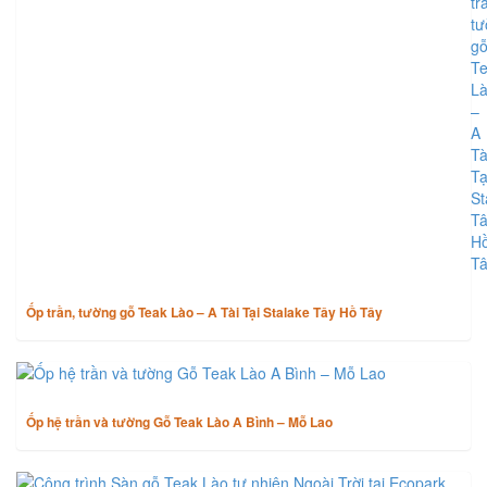
TIN CÙNG CHUYÊN MỤC
Ốp trần, tường gỗ Teak Lào – A Tài Tại Stalake Tây Hồ Tây
Ốp hệ trần và tường Gỗ Teak Lào A Bình – Mỗ Lao