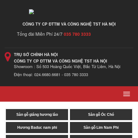
CÔNG TY CP ĐTTM VÀ CÔNG NGHỆ TST HÀ NỘI
Tổng đài Miễn Phí 24/7
035 780 3333
TRỤ SỞ CHÍNH HÀ NỘI
CÔNG TY CP ĐTTM VÀ CÔNG NGHỆ TST HÀ NỘI
Showroom : Số 503 Hoàng Quốc Việt, Bắc Từ Liêm, Hà Nội
Điện thoại: 024.6680.6681 - 035 780 3333
Toggl
navig
Sàn gỗ giáng hương lào
Sàn gỗ Óc Chó
Hương Baduc nam phi
Sàn gỗ Lim Nam Phi