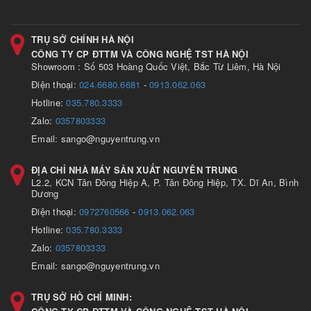
TRỤ SỞ CHÍNH HÀ NỘI
CÔNG TY CP ĐTTM VÀ CÔNG NGHỆ TST HÀ NỘI
Showroom : Số 503 Hoàng Quốc Việt, Bắc Từ Liêm, Hà Nội
Điện thoại:
024.6680.6681
-
0913.062.063
Hotline:
035.780.3333
Zalo:
0357803333
Email: sango@nguyentrung.vn
ĐỊA CHỈ NHÀ MÁY SẢN XUẤT NGUYÊN TRUNG
L2.2, KCN Tân Đông Hiệp A, P. Tân Đông Hiệp, TX. Dĩ An, Bình
Dương
Điện thoại:
0972760566
-
0913.062.063
Hotline:
035.780.3333
Zalo:
0357803333
Email: sango@nguyentrung.vn
TRỤ SỞ HỒ CHÍ MINH: