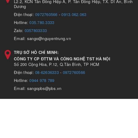
L2.2, KCN Tân Đông Hiệp A, P. Tân Đông Hiệp, TX. Dĩ An, Bình
Dương
Điện thoại:
0972760566
-
0913.062.063
Hotline:
035.780.3333
Zalo:
0357803333
Email: sango@nguyentrung.vn
TRỤ SỞ HỒ CHÍ MINH:
CÔNG TY CP ĐTTM VÀ CÔNG NGHỆ TST HÀ NỘI
Số 200 Cộng Hòa, P.12, Q.Tân Bình, TP HCM
Điện thoại:
08-62636333
-
0972760566
Hotline:
0944 978 789
Email: sangopbs@pbs.vn