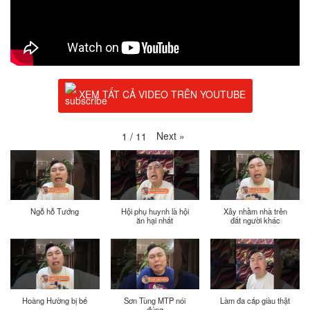
XEM TẤT CẢ VIDEO TRÊN YOUTUBE
Next
»
1
/
11
Ngỗ hỗ Tướng
Hội phụ huynh là hội
Xây nhầm nhà trên
ăn hại nhất
đất người khác
Hoàng Hường bị bế
Sơn Tùng MTP nói
Làm đa cấp giàu thật
đúng