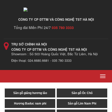
CÔNG TY CP ĐTTM VÀ CÔNG NGHỆ TST HÀ NỘI
Tổng đài Miễn Phí 24/7
035 780 3333
TRỤ SỞ CHÍNH HÀ NỘI
CÔNG TY CP ĐTTM VÀ CÔNG NGHỆ TST HÀ NỘI
Showroom : Số 503 Hoàng Quốc Việt, Bắc Từ Liêm, Hà Nội
Điện thoại: 024.6680.6681 - 035 780 3333
Toggl
navig
Sàn gỗ giáng hương lào
Sàn gỗ Óc Chó
Hương Baduc nam phi
Sàn gỗ Lim Nam Phi