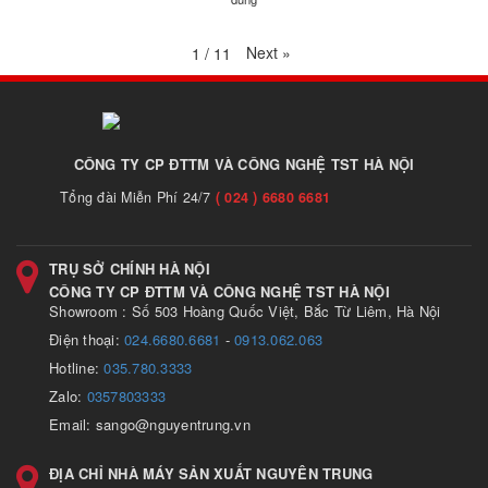
Next
»
1
/
11
CÔNG TY CP ĐTTM VÀ CÔNG NGHỆ TST HÀ NỘI
Tổng đài Miễn Phí 24/7
( 024 ) 6680 6681
TRỤ SỞ CHÍNH HÀ NỘI
CÔNG TY CP ĐTTM VÀ CÔNG NGHỆ TST HÀ NỘI
Showroom : Số 503 Hoàng Quốc Việt, Bắc Từ Liêm, Hà Nội
Điện thoại:
024.6680.6681
-
0913.062.063
Hotline:
035.780.3333
Zalo:
0357803333
Email: sango@nguyentrung.vn
ĐỊA CHỈ NHÀ MÁY SẢN XUẤT NGUYÊN TRUNG