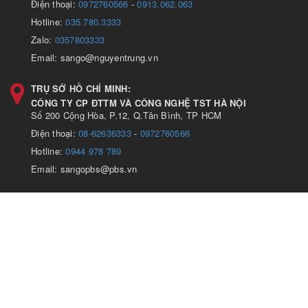
Điện thoại:
0972760566
-
0913.062.063
Hotline:
035.780.3333
Zalo:
0357803333
Email: sango@nguyentrung.vn
TRỤ SỞ HỒ CHÍ MINH:
CÔNG TY CP ĐTTM VÀ CÔNG NGHỆ TST HÀ NỘI
Số 200 Cộng Hòa, P.12, Q.Tân Bình, TP HCM
Điện thoại:
08-62636333
-
0972760566
Hotline:
0944 978 789
Email: sangopbs@pbs.vn