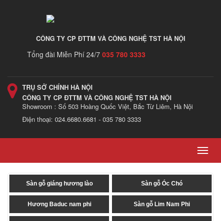
CÔNG TY CP ĐTTM VÀ CÔNG NGHỆ TST HÀ NỘI
Tổng đài Miễn Phí 24/7
035 780 3333
TRỤ SỞ CHÍNH HÀ NỘI
CÔNG TY CP ĐTTM VÀ CÔNG NGHỆ TST HÀ NỘI
Showroom : Số 503 Hoàng Quốc Việt, Bắc Từ Liêm, Hà Nội
Điện thoại: 024.6680.6681 - 035 780 3333
Toggl
navig
Sàn gỗ giáng hương lào
Sàn gỗ Óc Chó
Hương Baduc nam phi
Sàn gỗ Lim Nam Phi