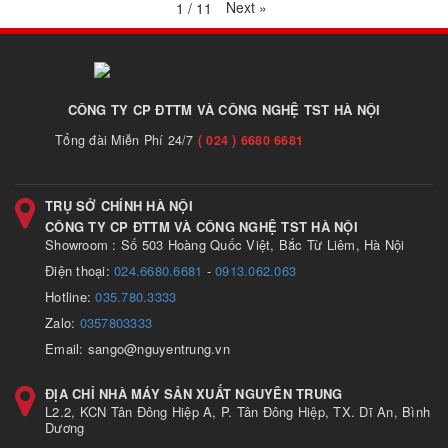
Next
»
1
/
11
CÔNG TY CP ĐTTM VÀ CÔNG NGHỆ TST HÀ NỘI
Tổng đài Miễn Phí 24/7
( 024 ) 6680 6681
TRỤ SỞ CHÍNH HÀ NỘI
CÔNG TY CP ĐTTM VÀ CÔNG NGHỆ TST HÀ NỘI
Showroom : Số 503 Hoàng Quốc Việt, Bắc Từ Liêm, Hà Nội
Điện thoại:
024.6680.6681
-
0913.062.063
Hotline:
035.780.3333
Zalo:
0357803333
Email: sango@nguyentrung.vn
ĐỊA CHỈ NHÀ MÁY SẢN XUẤT NGUYÊN TRUNG
L2.2, KCN Tân Đông Hiệp A, P. Tân Đông Hiệp, TX. Dĩ An, Bình
Dương