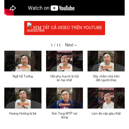
XEM TẤT CẢ VIDEO TRÊN YOUTUBE
Next
»
1
/
11
Ngỗ hỗ Tướng
Hội phụ huynh là hội
Xây nhầm nhà trên
ăn hại nhất
đất người khác
Hoàng Hường bị bế
Sơn Tùng MTP nói
Làm đa cấp giàu thật
đúng