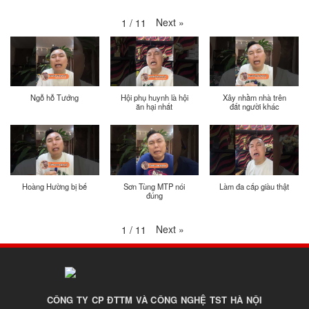
Next
»
1
/
11
Ngỗ hỗ Tướng
Hội phụ huynh là hội
Xây nhầm nhà trên
ăn hại nhất
đất người khác
Hoàng Hường bị bế
Sơn Tùng MTP nói
Làm đa cấp giàu thật
đúng
Next
»
1
/
11
CÔNG TY CP ĐTTM VÀ CÔNG NGHỆ TST HÀ NỘI