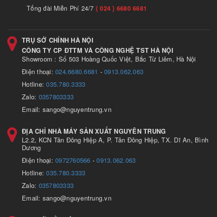
Tổng đài Miễn Phí 24/7
( 024 ) 6680 6681
TRỤ SỞ CHÍNH HÀ NỘI
CÔNG TY CP ĐTTM VÀ CÔNG NGHỆ TST HÀ NỘI
Showroom : Số 503 Hoàng Quốc Việt, Bắc Từ Liêm, Hà Nội
Điện thoại:
024.6680.6681
-
0913.062.063
Hotline:
035.780.3333
Zalo:
0357803333
Email: sango@nguyentrung.vn
ĐỊA CHỈ NHÀ MÁY SẢN XUẤT NGUYÊN TRUNG
L2.2, KCN Tân Đông Hiệp A, P. Tân Đông Hiệp, TX. Dĩ An, Bình
Dương
Điện thoại:
0972760566
-
0913.062.063
Hotline:
035.780.3333
Zalo:
0357803333
Email: sango@nguyentrung.vn