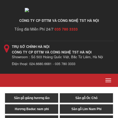
CÔNG TY CP ĐTTM VÀ CÔNG NGHỆ TST HÀ NỘI
Tổng đài Miễn Phí 24/7
035 780 3333
TRỤ SỞ CHÍNH HÀ NỘI
CÔNG TY CP ĐTTM VÀ CÔNG NGHỆ TST HÀ NỘI
Showroom : Số 503 Hoàng Quốc Việt, Bắc Từ Liêm, Hà Nội
Điện thoại: 024.6680.6681 - 035 780 3333
Toggl
navig
Sàn gỗ giáng hương lào
Sàn gỗ Óc Chó
Hương Baduc nam phi
Sàn gỗ Lim Nam Phi