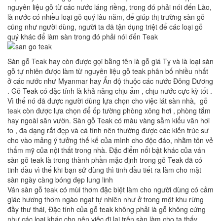
nguyên liệu gỗ từ các nước láng riềng, trong đó phải nói đến Lào,
là nước có nhiều loại gỗ quý lâu năm, để giúp thị trường sàn gỗ
cũng như người dùng, người ta đã tận dụng triệt để các loại gỗ
quý khác để làm sàn trong đó phải nói đến Teak
Sàn gỗ Teak hay còn được gọi bằng tên là gỗ giá Tỵ và là loại sàn
gỗ tự nhiên được làm từ nguyên liệu gỗ teak phân bố nhiều nhất
ở các nước như Myanmar hay Ấn độ thuộc các nước Đông Dương
. Gỗ Teak có đặc tính là khả năng chịu ẩm , chịu nước cực kỳ tốt .
Vì thế nó đã được người dùng lựa chọn cho việc lát sàn nhà, gỗ
teak còn được lựa chọn để ốp tường phòng xông hơi , phòng tắm
hay ngoài sân vườn. Sàn gỗ Teak có màu vàng sẫm kiểu vân hơi
to , đa dạng rất đẹp và cá tính nên thường được các kiến trúc sư
cho vào mảng ý tưởng thế kế của mình cho độc đáo, nhằm tôn vẻ
thẩm mỹ của nội thất trong nhà. Đặc điểm nổi bật khác của ván
sàn gỗ teak là trong thành phần mặc định trong gỗ Teak đã có
tinh dầu vì thế khi bạn sử dùng thì tinh dầu tiết ra làm cho mặt
sàn ngày càng bóng đẹp lung linh
Ván sàn gỗ teak có mùi thơm đặc biệt làm cho người dùng có cảm
giác hương thơm ngào ngạt tự nhiên như ở trong một khu rừng
đầy thư thái, Đặc tính của gỗ teak không phải là gỗ không cứng
như các loại khác cho nên việc đi lại trên sàn làm cho ta thấy