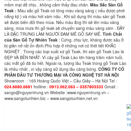
mềm mại dễ chịu , không cảm thấy đau chân.
Màu Sắc Sàn Gỗ
Teak :
Màu sắc gỗ Teak có tông màu vàng sáng ( nếu được phơi
nắng kỹ ) và màu hơi xám nâu . Khi sử dụng thì màu sàn gỗ Teak
sẽ được biến đổi theo mùa. Nếu màu ắng thì sẽ lên màu vàng
sáng, mùa mưa thì gỗ teak sẽ chuyển sang màu vàng xám . ĐÂY
LÀ ĐẶC TRƯNG LÀM NGƯỜI ĐAM MÊ GỖ SAY MÊ.
Tính Chất
của Sàn Gỗ Tự Nhiên Teak
: Cứng, chịu lực, kháng được sâu.Ít
bị giãn nỡ rất ổn định.Phù hợp ở những nơi có thời tiết KHẮC
NGHIỆT . Trong các loại xuất xứ gỗ Teak, thì sàn gỗ Teak Lào là
ĐẸP VÀ BỀN NHẤT. Vì cây gỗ Teak Lào lớn hàng trăm năm tuổi,
các mắt gỗ đã tiu hết. Ngoài ra, lượng lầu Teak trong gỗ Teak Lào
là nhều nhất , vì vậy càng sử dụng lâu càng bóng.
CÔNG TY CỔ
PHẦN ĐẦU TƯ THƯƠNG MẠI VÀ CÔNG NGHỆ TST HÀ NỘI
Showroom : 165 Hoàng Quốc Việt – Cầu Giấy – Hà Nội Tel :
024.6680.6681
hotline :
0913.062.063 – 0357803333
Gmail :
sango@nguyentrung.vn Website :www.nguyentrung.vn –
www.sangotunhien.biz – www.sangotunhien.net.vn
Sản phẩm cùng loại