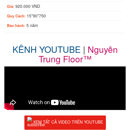
920.000 VND
Giá:
15*90*750
Quy Cách:
5 năm
Bảo hành:
KÊNH YOUTUBE
|
Nguyên
Trung Floor™
XEM TẤT CẢ VIDEO TRÊN YOUTUBE