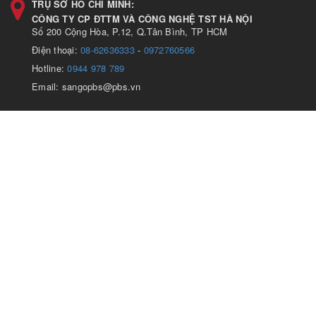
TRỤ SỞ HỒ CHÍ MINH:
CÔNG TY CP ĐTTM VÀ CÔNG NGHỆ TST HÀ NỘI
Số 200 Cộng Hòa, P.12, Q.Tân Bình, TP HCM
Điện thoại:
08-62636333
-
0972760566
Hotline:
0944 978 789
Email: sangopbs@pbs.vn