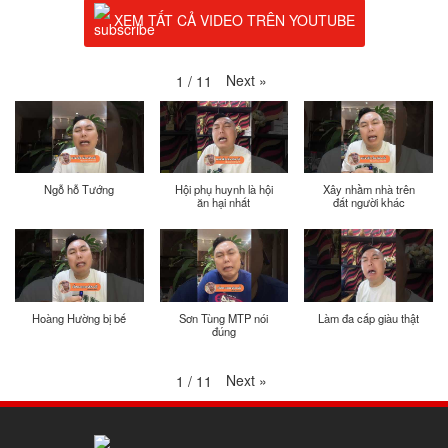
XEM TẤT CẢ VIDEO TRÊN YOUTUBE
Next
»
1
/
11
Ngỗ hỗ Tướng
Hội phụ huynh là hội
Xây nhầm nhà trên
ăn hại nhất
đất người khác
Hoàng Hường bị bế
Sơn Tùng MTP nói
Làm đa cấp giàu thật
đúng
Next
»
1
/
11