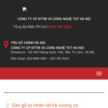
CÔNG TY CP ĐTTM VÀ CÔNG NGHỆ TST HÀ NỘI
Tổng đài Miễn Phí 24/7
035 780 3333
TRỤ SỞ CHÍNH HÀ NỘI
CÔNG TY CP ĐTTM VÀ CÔNG NGHỆ TST HÀ NỘI
Showroom : Số 503 Hoàng Quốc Việt, Bắc Từ Liêm, Hà Nội
Điện thoại: 024.6680.6681 - 035 780 3333
Toggl
navig
Sàn gỗ tự nhiên lát hệ xương cá