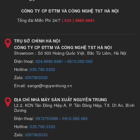
CÔNG TY CP ĐTTM VÀ CÔNG NGHỆ TST HÀ NỘI
Tổng đài Miễn Phí 24/7
( 024 ) 6680 6681
TRỤ SỞ CHÍNH HÀ NỘI
CÔNG TY CP ĐTTM VÀ CÔNG NGHỆ TST HÀ NỘI
Showroom : Số 503 Hoàng Quốc Việt, Bắc Từ Liêm, Hà Nội
Điện thoại:
024.6680.6681
-
0913.062.063
Hotline:
035.780.3333
Zalo:
0357803333
Email: sango@nguyentrung.vn
ĐỊA CHỈ NHÀ MÁY SẢN XUẤT NGUYÊN TRUNG
L2.2, KCN Tân Đông Hiệp A, P. Tân Đông Hiệp, TX. Dĩ An, Bình
Dương
Điện thoại:
0972760566
-
0913.062.063
Hotline:
035.780.3333
Zalo:
0357803333