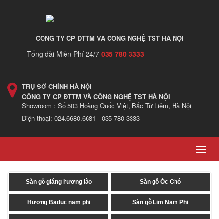
CÔNG TY CP ĐTTM VÀ CÔNG NGHỆ TST HÀ NỘI
Tổng đài Miễn Phí 24/7
035 780 3333
TRỤ SỞ CHÍNH HÀ NỘI
CÔNG TY CP ĐTTM VÀ CÔNG NGHỆ TST HÀ NỘI
Showroom : Số 503 Hoàng Quốc Việt, Bắc Từ Liêm, Hà Nội
Điện thoại: 024.6680.6681 - 035 780 3333
Toggl
navig
Sàn gỗ giáng hương lào
Sàn gỗ Óc Chó
Hương Baduc nam phi
Sàn gỗ Lim Nam Phi