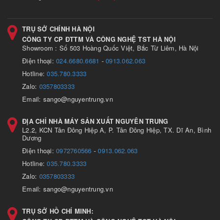
TRỤ SỞ CHÍNH HÀ NỘI
CÔNG TY CP ĐTTM VÀ CÔNG NGHỆ TST HÀ NỘI
Showroom : Số 503 Hoàng Quốc Việt, Bắc Từ Liêm, Hà Nội
Điện thoại:
024.6680.6681
-
0913.062.063
Hotline:
035.780.3333
Zalo:
0357803333
Email: sango@nguyentrung.vn
ĐỊA CHỈ NHÀ MÁY SẢN XUẤT NGUYÊN TRUNG
L2.2, KCN Tân Đông Hiệp A, P. Tân Đông Hiệp, TX. Dĩ An, Bình
Dương
Điện thoại:
0972760566
-
0913.062.063
Hotline:
035.780.3333
Zalo:
0357803333
Email: sango@nguyentrung.vn
TRỤ SỞ HỒ CHÍ MINH: