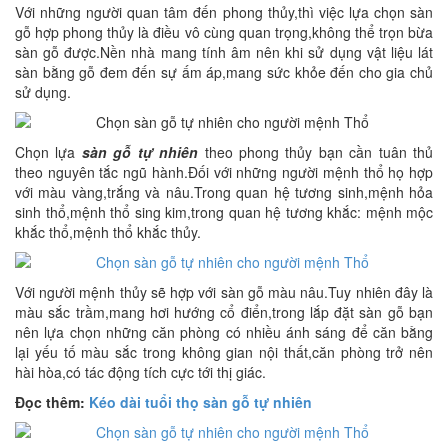
Với những người quan tâm đến phong thủy,thì việc lựa chọn sàn
gỗ hợp phong thủy là điều vô cùng quan trọng,không thể trọn bừa
sàn gỗ được.Nền nhà mang tính âm nên khi sử dụng vật liệu lát
sàn bằng gỗ đem đến sự ấm áp,mang sức khỏe đến cho gia chủ
sử dụng.
Chọn lựa
sàn gỗ tự nhiên
theo phong thủy bạn cần tuân thủ
theo nguyên tắc ngũ hành.Đối với những người mệnh thổ họ hợp
với màu vàng,trắng và nâu.Trong quan hệ tương sinh,mệnh hỏa
sinh thổ,mệnh thổ sing kim,trong quan hệ tương khắc: mệnh mộc
khắc thổ,mệnh thổ khắc thủy.
Với người mệnh thủy sẽ hợp với sàn gỗ màu nâu.Tuy nhiên đây là
màu sắc trầm,mang hơi hướng cổ điển,trong lắp đặt sàn gỗ bạn
nên lựa chọn những căn phòng có nhiều ánh sáng để căn bằng
lại yếu tố màu sắc trong không gian nội thất,căn phòng trở nên
hài hòa,có tác động tích cực tới thị giác.
Đọc thêm:
Kéo dài tuổi thọ sàn gỗ tự nhiên