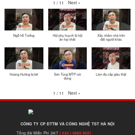
Next
»
1
/
11
Ngỗ hỗ Tướng
Hội phụ huynh là hội
Xây nhầm nhà trên
ăn hại nhất
đất người khác
Hoàng Hường bị bế
Sơn Tùng MTP nói
Làm đa cấp giàu thật
đúng
Next
»
1
/
11
CÔNG TY CP ĐTTM VÀ CÔNG NGHỆ TST HÀ NỘI
Tổng đài Miễn Phí 24/7
( 024 ) 6680 6681