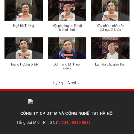
Ngỗ hỗ Tướng
Hội phụ huynh là hội
Xây nhầm nhà trên
ăn hại nhất
đất người khác
Hoàng Hường bị bế
Sơn Tùng MTP nói
Làm đa cấp giàu thật
đúng
Next
»
1
/
11
CÔNG TY CP ĐTTM VÀ CÔNG NGHỆ TST HÀ NỘI
Tổng đài Miễn Phí 24/7
( 024 ) 6680 6681