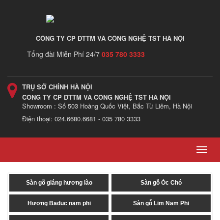
CÔNG TY CP ĐTTM VÀ CÔNG NGHỆ TST HÀ NỘI
Tổng đài Miễn Phí 24/7
035 780 3333
TRỤ SỞ CHÍNH HÀ NỘI
CÔNG TY CP ĐTTM VÀ CÔNG NGHỆ TST HÀ NỘI
Showroom : Số 503 Hoàng Quốc Việt, Bắc Từ Liêm, Hà Nội
Điện thoại: 024.6680.6681 - 035 780 3333
Toggl
navig
Sàn gỗ giáng hương lào
Sàn gỗ Óc Chó
Hương Baduc nam phi
Sàn gỗ Lim Nam Phi