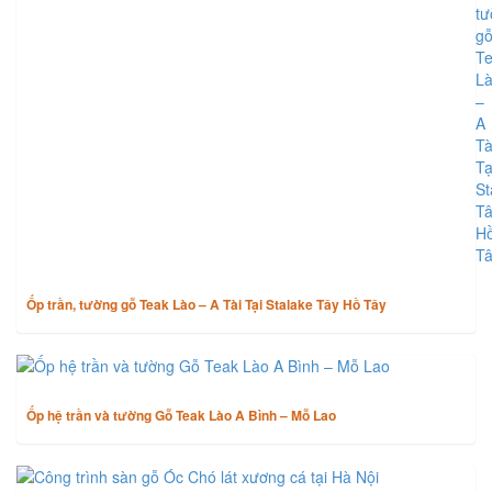
TIN CÙNG CHUYÊN MỤC
Ốp trần, tường gỗ Teak Lào – A Tài Tại Stalake Tây Hồ Tây
Ốp hệ trần và tường Gỗ Teak Lào A Bình – Mỗ Lao