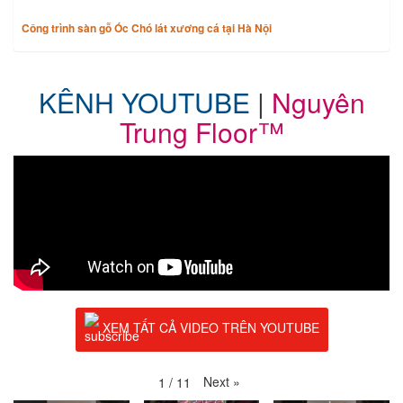
Công trình sàn gỗ Óc Chó lát xương cá tại Hà Nội
KÊNH YOUTUBE
|
Nguyên
Trung Floor™
XEM TẤT CẢ VIDEO TRÊN YOUTUBE
Next
»
1
/
11