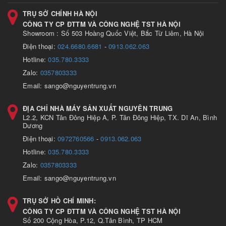
TRỤ SỞ CHÍNH HÀ NỘI
CÔNG TY CP ĐTTM VÀ CÔNG NGHỆ TST HÀ NỘI
Showroom : Số 503 Hoàng Quốc Việt, Bắc Từ Liêm, Hà Nội
Điện thoại:
024.6680.6681
-
0913.062.063
Hotline:
035.780.3333
Zalo:
0357803333
Email: sango@nguyentrung.vn
ĐỊA CHỈ NHÀ MÁY SẢN XUẤT NGUYÊN TRUNG
L2.2, KCN Tân Đông Hiệp A, P. Tân Đông Hiệp, TX. Dĩ An, Bình
Dương
Điện thoại:
0972760566
-
0913.062.063
Hotline:
035.780.3333
Zalo:
0357803333
Email: sango@nguyentrung.vn
TRỤ SỞ HỒ CHÍ MINH:
CÔNG TY CP ĐTTM VÀ CÔNG NGHỆ TST HÀ NỘI
Số 200 Cộng Hòa, P.12, Q.Tân Bình, TP HCM