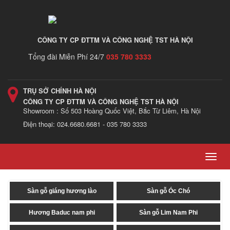
CÔNG TY CP ĐTTM VÀ CÔNG NGHỆ TST HÀ NỘI
Tổng đài Miễn Phí 24/7
035 780 3333
TRỤ SỞ CHÍNH HÀ NỘI
CÔNG TY CP ĐTTM VÀ CÔNG NGHỆ TST HÀ NỘI
Showroom : Số 503 Hoàng Quốc Việt, Bắc Từ Liêm, Hà Nội
Điện thoại: 024.6680.6681 - 035 780 3333
Toggl
navig
Sàn gỗ giáng hương lào
Sàn gỗ Óc Chó
Hương Baduc nam phi
Sàn gỗ Lim Nam Phi