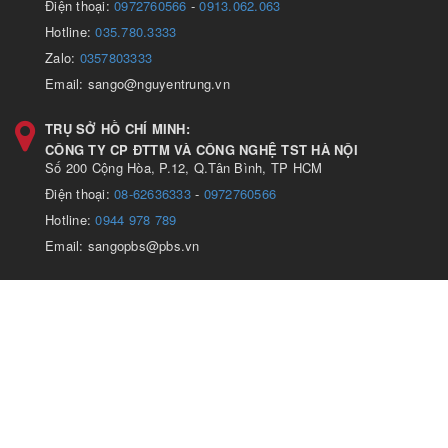
Điện thoại:
0972760566
-
0913.062.063
Hotline:
035.780.3333
Zalo:
0357803333
Email: sango@nguyentrung.vn
TRỤ SỞ HỒ CHÍ MINH:
CÔNG TY CP ĐTTM VÀ CÔNG NGHỆ TST HÀ NỘI
Số 200 Cộng Hòa, P.12, Q.Tân Bình, TP HCM
Điện thoại:
08-62636333
-
0972760566
Hotline:
0944 978 789
Email: sangopbs@pbs.vn