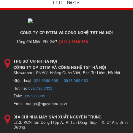
Next
»
1
/
11
CÔNG TY CP ĐTTM VÀ CÔNG NGHỆ TST HÀ NỘI
Tổng đài Miễn Phí 24/7
( 024 ) 6680 6681
TRỤ SỞ CHÍNH HÀ NỘI
CÔNG TY CP ĐTTM VÀ CÔNG NGHỆ TST HÀ NỘI
Showroom : Số 503 Hoàng Quốc Việt, Bắc Từ Liêm, Hà Nội
Điện thoại:
024.6680.6681
-
0913.062.063
Hotline:
035.780.3333
Zalo:
0357803333
Email: sango@nguyentrung.vn
ĐỊA CHỈ NHÀ MÁY SẢN XUẤT NGUYÊN TRUNG
L2.2, KCN Tân Đông Hiệp A, P. Tân Đông Hiệp, TX. Dĩ An, Bình
Dương