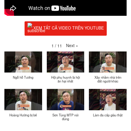
XEM TẤT CẢ VIDEO TRÊN YOUTUBE
Next
»
1
/
11
Ngỗ hỗ Tướng
Hội phụ huynh là hội
Xây nhầm nhà trên
ăn hại nhất
đất người khác
Hoàng Hường bị bế
Sơn Tùng MTP nói
Làm đa cấp giàu thật
đúng