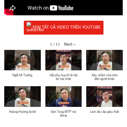
XEM TẤT CẢ VIDEO TRÊN YOUTUBE
Next
»
1
/
11
Ngỗ hỗ Tướng
Hội phụ huynh là hội
Xây nhầm nhà trên
ăn hại nhất
đất người khác
Hoàng Hường bị bế
Sơn Tùng MTP nói
Làm đa cấp giàu thật
đúng