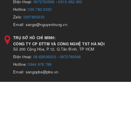
Điện thoại:
0972760566
-
0913.062.063
Hotline:
035.780.3333
Zalo:
0357803333
Email: sango@nguyentrung.vn
TRỤ SỞ HỒ CHÍ MINH:
CÔNG TY CP ĐTTM VÀ CÔNG NGHỆ TST HÀ NỘI
Số 200 Cộng Hòa, P.12, Q.Tân Bình, TP HCM
Điện thoại:
08-62636333
-
0972760566
Hotline:
0944 978 789
Email: sangopbs@pbs.vn