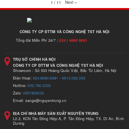
Next
»
1
/
11
CÔNG TY CP ĐTTM VÀ CÔNG NGHỆ TST HÀ NỘI
Tổng đài Miễn Phí 24/7
( 024 ) 6680 6681
TRỤ SỞ CHÍNH HÀ NỘI
CÔNG TY CP ĐTTM VÀ CÔNG NGHỆ TST HÀ NỘI
Showroom : Số 503 Hoàng Quốc Việt, Bắc Từ Liêm, Hà Nội
Điện thoại:
024.6680.6681
-
0913.062.063
Hotline:
035.780.3333
Zalo:
0357803333
Email: sango@nguyentrung.vn
ĐỊA CHỈ NHÀ MÁY SẢN XUẤT NGUYÊN TRUNG
L2.2, KCN Tân Đông Hiệp A, P. Tân Đông Hiệp, TX. Dĩ An, Bình
Dương