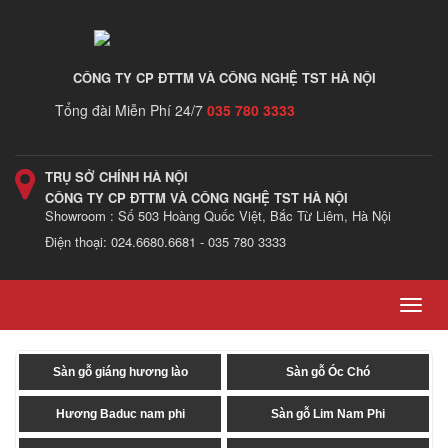
CÔNG TY CP ĐTTM VÀ CÔNG NGHỆ TST HÀ NỘI
Tổng đài Miễn Phí 24/7
035 780 3333
TRỤ SỞ CHÍNH HÀ NỘI
CÔNG TY CP ĐTTM VÀ CÔNG NGHỆ TST HÀ NỘI
Showroom : Số 503 Hoàng Quốc Việt, Bắc Từ Liêm, Hà Nội
Điện thoại: 024.6680.6681 - 035 780 3333
Toggl
navig
Sàn gỗ giáng hương lào
Sàn gỗ Óc Chó
Hương Baduc nam phi
Sàn gỗ Lim Nam Phi